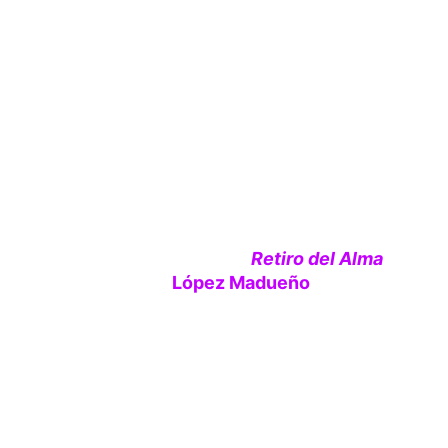
Explora el 
Retiro del Alma
 en Cap
López Madueño
.
 A través de es