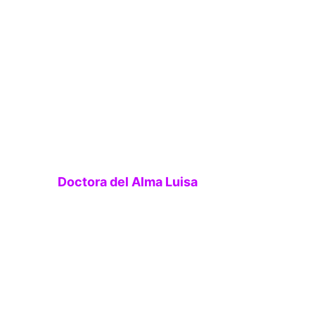
da por la 
Doctora del Alma Luisa 
e bienestar y sanación en uno de 